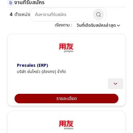
งานที่รับสมัคร
4
ตำแหน่ง
เรียงตาม
 :
วันที่เปิดรับสมัครล่าสุด
Presales (ERP)
บริษัท ย่นโหย่ว (ฮ่องกง) จำกัด
·       Manage the correspondence with sales team by make sales 
transfer(Requirement and Issue) to complete within timeline and 
provide data to help sales team win project
รายละเอียด
·       Creating and processing solution document for customer 
satisfaction.
·       Provide troubleshooting assistance for customer orders, 
operation issues and relevant problems
·       Handle order process until finish after receive Confirm Order 
sheet from sales team