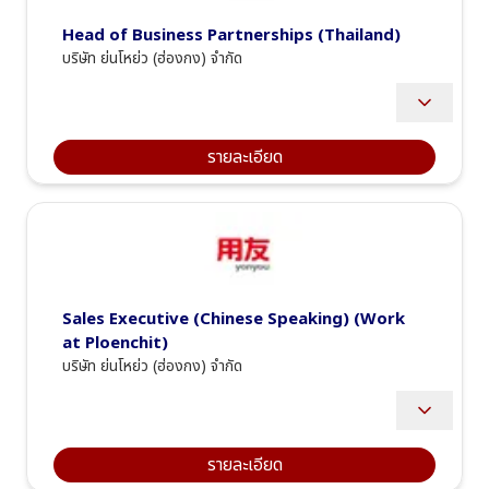
Head of Business Partnerships (Thailand)
บริษัท ย่นโหย่ว (ฮ่องกง) จำกัด
· Oversee partner activity and performance, ensuring alignment 
with business objectives and goals
· Manage and promote the overseas partner community to drive 
รายละเอียด
engagement and collaboration
· Develop and implement operational strategies to deepen 
partner relationships and maximize mutual growth
· Work closely with internal teams including Marketing, Finance, 
Sales, and Consulting to ensure seamless execution of 
partnership initiatives
Sales Executive (Chinese Speaking) (Work 
at Ploenchit) 
บริษัท ย่นโหย่ว (ฮ่องกง) จำกัด
Identify and develop new business opportunities with 
Chinese-speaking customers. 
Build and maintain strong relationships with prospective 
รายละเอียด
and existing clients. 
Understand customers' business processes and 