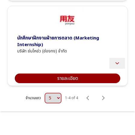
recommend suitable ERP solutions, including SAP Business 
One, Oracle NetSuite, and Yonyou ERP. 
Conduct sales presentations, product demonstrations, and 
business meetings in Chinese, Thai, or English as 
appropriate. 
Prepare quotations, proposals, and sales documentation. 
Coordinate with Pre-Sales Consultants, ERP Consultants, 
นักศึกษาฝึกงานฝ่ายการตลาด (Marketing 
and Project Managers to deliver the best solution for 
customers. 
Internship)
Manage the complete sales cycle from lead generation to 
บริษัท ย่นโหย่ว (ฮ่องกง) จำกัด
contract closing
Achieve monthly, quarterly, and annual sales targets....
สนับสนุนทีม Marketing ในการดำเนินงานด้านการตลาดและกิจกรรมส่ง
เสริมการขาย
ช่วยจัดทำ Content สำหรับช่องทางออนไลน์ เช่น การถ่ายภาพ ถ่ายวิดีโอ 
รายละเอียด
และช่วยผลิตคลิปวิดีโอสำหรับ Social Media
ช่วยคิดไอเดียและจัดทำ Script สำหรับ Content Video รวมถึงช่วย
วางแผนรูปแบบการนำเสนอให้เหมาะสมกับกลุ่มเป้าหมาย
สนับสนุนการจัดทำสื่อประชาสัมพันธ์และ Marketing Materials ต่าง ๆ
จำนวนแถว
1
-
4
 of 
4
ช่วยรวบรวมข้อมูล วิเคราะห์แนวโน้ม Content หรือกิจกรรมทางการตลาด
ของคู่แข่งและตลาดที่เกี่ยวข้อง
สนับสนุนงานด้าน Marketing Campaign และกิจกรรมต่าง ๆ ตามที่ได้
รับมอบหมาย
ประสานงานและสนับสนุนทีมงานในงาน Marketing Project ต่าง ๆ
ปฏิบัติงานอื่น ๆ ที่ได้รับมอบหมายจากหัวหน้างาน เพื่อสนับสนุนเป้าหมาย
ของทีม