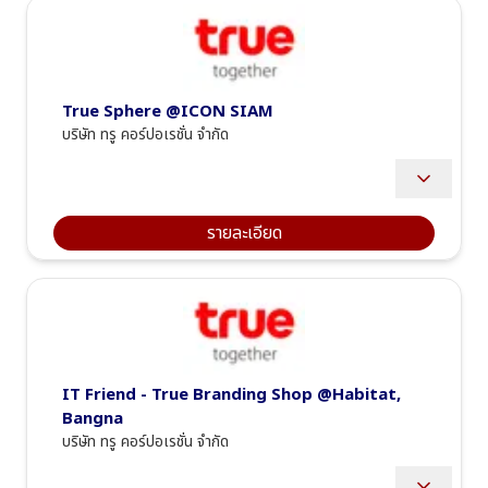
basic solutions.
Work collaboratively as a team, support excellent service, 
and stay updated with the company’s product knowledge.
After Sales Service
Handle customer complaints and resolve issues, provide 
information regarding after-sales services as requested, 
True Sphere @ICON SIAM
and ensure customer satisfaction, including coordinating 
with relevant departments.
บริษัท ทรู คอร์ปอเรชั่น จำกัด
Manage various systems, information, payments, 
documents, finance, tax, expenses, and other related 
systems...
- Deliver services based on the "True Sphere First Class Service" 
standard to create a premium experience for our customers.
- Collaborate with the team to achieve sales targets, focusing on 
รายละเอียด
cross-selling products and services within the True Group.
- Provide daily service, including food and beverages, while also 
acting as a host to offer general information, explain payment 
methods, and promote exclusive viewing privileges for True 
Group products and services.
IT Friend - True Branding Shop @Habitat, 
Bangna
บริษัท ทรู คอร์ปอเรชั่น จำกัด