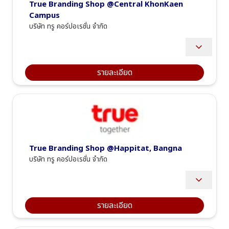
True Branding Shop @Central KhonKaen 
Campus
บริษัท ทรู คอร์ปอเรชั่น จำกัด
Product & Sales
Receive payments, resolve post-sales issues, and 
introduce new products and promotions to customers 
รายละเอียด
visiting the branch.
Provide product and service recommendations, offer 
consultations, and promote True Group products and 
basic solutions.
Work collaboratively as a team, support excellent service, 
and stay updated with the company’s product knowledge.
After Sales Service
Handle customer complaints and resolve issues, provide 
information regarding after-sales services as requested, 
True Branding Shop @Happitat, Bangna
and ensure customer satisfaction, including coordinating 
with relevant departments.
บริษัท ทรู คอร์ปอเรชั่น จำกัด
Manage various systems, information, payments, 
documents, finance, tax, expenses, and other related 
systems...
Product & Sales
Receive payments, resolve post-sales issues, and 
introduce new products and promotions to customers 
รายละเอียด
visiting the branch.
Provide product and service recommendations, offer 
consultations, and promote True Group products and 