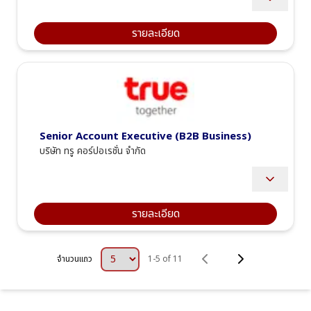
Provide IT consultation and troubleshooting services to 
customers, ensuring the highest level of satisfaction and a 
positive experience.
รายละเอียด
Provide product information, recommend promotions, and 
introduce new products from the True Group.
Collaborate with the team to drive sales and achieve 
targets.
Senior Account Executive (B2B Business)
บริษัท ทรู คอร์ปอเรชั่น จำกัด
Taking care and managing B2B selling activities on 
Enterprise customers focusing on Enterprise S 
Omnichannel which majority located in BMA central and 
รายละเอียด
east region through client's relationship and sale 
management to achieve the revenue and key financial 
targets.
Actively contact, pitch, and close sales with designated 
จำนวนแถว
1
-
5
 of 
11
Small Enterprise (Size S) accounts from the assigned 
database; drive and secure new revenue streams to 
achieve corporate sales targets (KPIs).
Proactively monitor, follow up, and negotiate contract 
renewal terms with existing accounts in the portfolio prior 